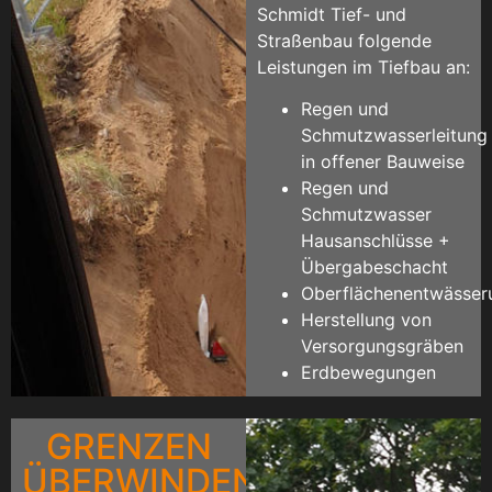
Schmidt Tief- und
Straßenbau folgende
Leistungen im Tiefbau an:
Regen und
Schmutzwasserleitung
in offener Bauweise
Regen und
Schmutzwasser
Hausanschlüsse +
Übergabeschacht
Oberflächenentwässer
Herstellung von
Versorgungsgräben
Erdbewegungen
GRENZEN
ÜBERWINDEN