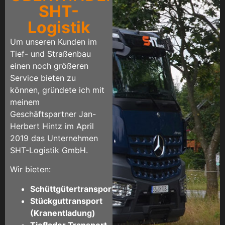
SHT-
Logistik
Um unseren Kunden im
Tief- und Straßenbau
einen noch größeren
Service bieten zu
können, gründete ich mit
meinem
Geschäftspartner Jan-
Herbert Hintz im April
2019 das Unternehmen
SHT-Logistik GmbH.
Wir bieten:
Schüttgütertransport
Stückguttransport
(Kranentladung)
Tieflader Transport