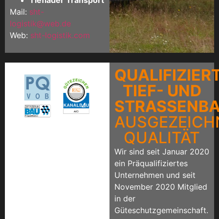
Mail:
sht-
logistik@web.de
Web:
sht-logistik.com
QUALIFIZIER
TIEF- UND
STRASSENB
AUSGEZEICH
QUALITÄT
Wir sind seit Januar 2020
ein Präqualifiziertes
Unternehmen und seit
November 2020 Mitglied
in der
Güteschutzgemeinschaft.