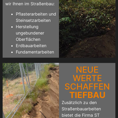
wir Ihnen im Straßenbau:
Pflasterarbeiten und
Steinsetzarbeiten
Herstellung
ungebundener
Oberflächen
Erdbauarbeiten
Fundamentarbeiten
NEUE
WERTE
SCHAFFEN
TIEFBAU
Zusätzlich zu den
Straßenbauarbeiten
bietet die Firma ST