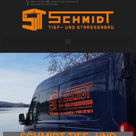
01520 / 257 957 0*
info@schmidt-strassenbau.de
Grüner Weg 76, 24635 Rickling